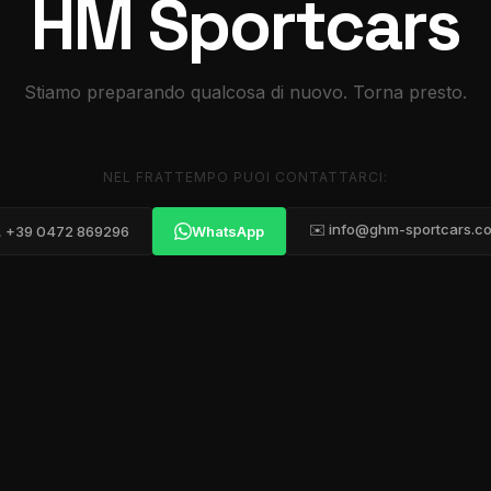
HM Sportcars
Stiamo preparando qualcosa di nuovo. Torna presto.
NEL FRATTEMPO PUOI CONTATTARCI:
✉️ info@ghm-sportcars.c
 +39 0472 869296
WhatsApp